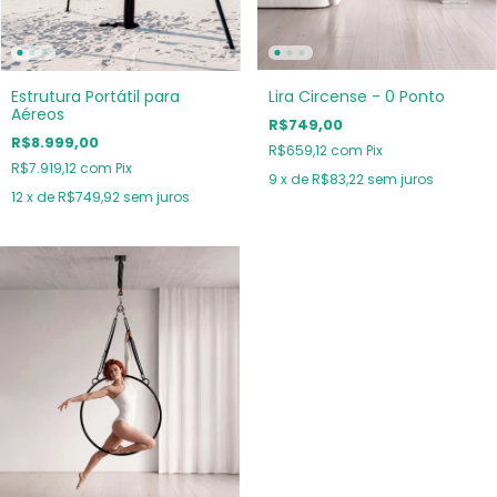
Lira Circense - 0 Ponto
Estrutura Portátil para
Aéreos
R$749,00
R$8.999,00
R$659,12
com
Pix
R$7.919,12
com
Pix
9
x de
R$83,22
sem juros
12
x de
R$749,92
sem juros